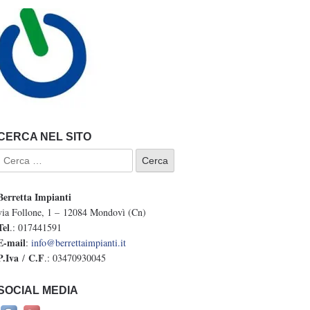
CERCA NEL SITO
Berretta Impianti
via Follone, 1 – 12084 Mondovì (Cn)
Tel
.: 017441591
E-mail
:
info@berrettaimpianti.it
P.Iva
C.F
/
.: 03470930045
SOCIAL MEDIA