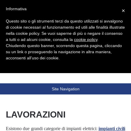
Informativa
×
Questo sito o gli strumenti terzi da questo utilizzati si avvalgono
di cookie necessari al funzionamento ed utili alle finalità illustrate
nella cookie policy. Se vuoi saperne di più o negare il consenso
a tutti o ad alcuni cookie, consulta la
cookie policy
.
Berretta Impianti
Chiudendo questo banner, scorrendo questa pagina, cliccando
su un link o proseguendo la navigazione in altra maniera,
INSTALLAZIONI * MANUTENZIONI * ENERGIA
acconsenti all’uso dei cookie.
RINNOVABILE
Site Navigation
LAVORAZIONI
Esistono due grandi categorie di impianti elettrici:
impianti civili